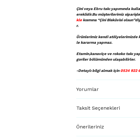
Çini veya Ebru takı yapımında kullan
ereklidir.Bu müşterilerimiz sipariş
kle
kısmına “Çini Bisküvisi olsun”di
r.
Ürünlerimiz kendi atölyelerimizde k
le kararma yapmaz.
Etamin,kanaviçe ve rokoko takı ya
goriler bölümünden ulaşabilirler.
-Detaylı bilgi almak için
0534 922 
Yorumlar
Taksit Seçenekleri
Önerileriniz