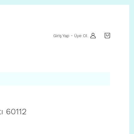
Giriş Yap
Üye Ol
-
ı 60112