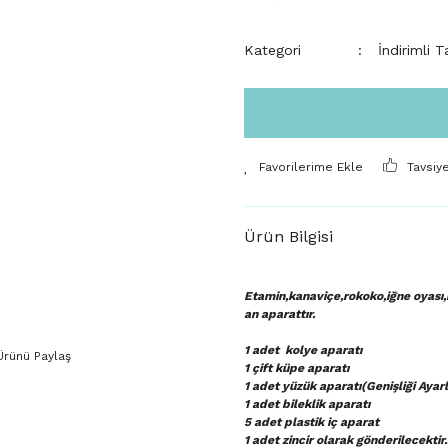
Kategori
İndirimli T
Tavsiy
Ürün Bilgisi
Etamin,kanaviçe,rokoko,iğne oyası,re
an aparattır.
1 adet kolye aparatı
Ürünü Paylaş
1 çift küpe aparatı
1 adet yüzük aparatı(Genişliği Ayarl
1 adet bileklik aparatı
5 adet plastik iç aparat
1 adet zincir olarak gönderilecektir