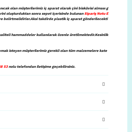
ıcak olan müşterilerimiz iç aparat olarak çini bisküvisi alması g
lerini oluşturduktan sonra sepet içerisinde bulunan
Sipariş Notu E
ye belirtmelidirler.Aksi takdirde plastik iç aparat gönderilecekti
aliteli hammaddeler kullanılarak özenle üretilmektedir.Kesinlik
pmak isteyen müşterilerimiz gerekli olan tüm malzemelere kate
68 53
nolu telefondan iletişime geçebilirsiniz.