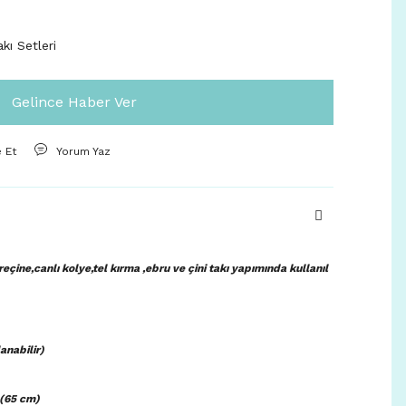
akı Setleri
Gelince Haber Ver
e Et
Yorum Yaz
çine,canlı kolye,tel kırma ,ebru ve çini takı yapımında kullanıl
anabilir)
.(65 cm)