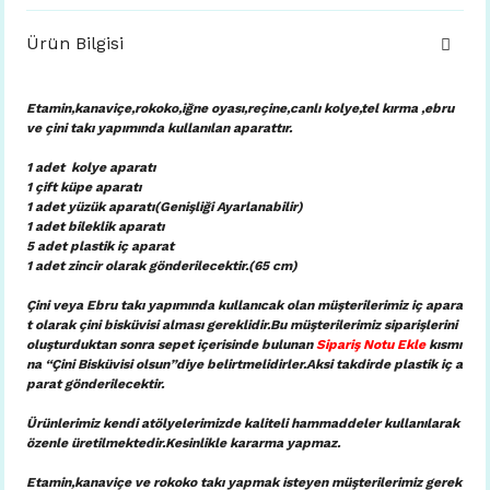
Ürün Bilgisi
Etamin,kanaviçe,rokoko,iğne oyası,reçine,canlı kolye,tel kırma ,ebru
ve çini takı yapımında kullanılan aparattır.
1 adet kolye aparatı
1 çift küpe aparatı
1 adet yüzük aparatı(Genişliği Ayarlanabilir)
1 adet bileklik aparatı
5 adet plastik iç aparat
1 adet zincir olarak gönderilecektir.(65 cm)
Çini veya Ebru takı yapımında kullanıcak olan müşterilerimiz iç apara
t olarak çini bisküvisi alması gereklidir.Bu müşterilerimiz siparişlerini
oluşturduktan sonra sepet içerisinde bulunan
Sipariş Notu Ekle
kısmı
na “Çini Bisküvisi olsun”diye belirtmelidirler.Aksi takdirde plastik iç a
parat gönderilecektir.
Ürünlerimiz kendi atölyelerimizde kaliteli hammaddeler kullanılarak
özenle üretilmektedir.Kesinlikle kararma yapmaz.
Etamin,kanaviçe ve rokoko takı yapmak isteyen müşterilerimiz gerek