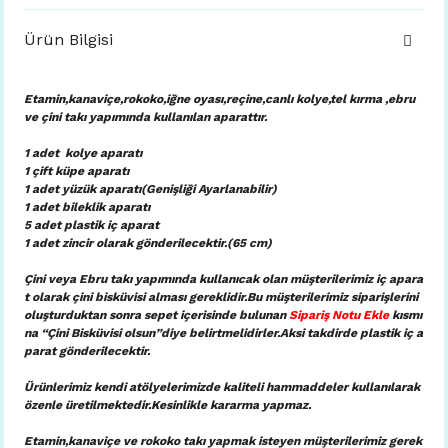
Ürün Bilgisi
Etamin,kanaviçe,rokoko,iğne oyası,reçine,canlı kolye,tel kırma ,ebru
ve çini takı yapımında kullanılan aparattır.
1 adet kolye aparatı
1 çift küpe aparatı
1 adet yüzük aparatı(Genişliği Ayarlanabilir)
1 adet bileklik aparatı
5 adet plastik iç aparat
1 adet zincir olarak gönderilecektir.(65 cm)
Çini veya Ebru takı yapımında kullanıcak olan müşterilerimiz iç apara
t olarak çini bisküvisi alması gereklidir.Bu müşterilerimiz siparişlerini
oluşturduktan sonra sepet içerisinde bulunan
Sipariş Notu Ekle
kısmı
na “Çini Bisküvisi olsun”diye belirtmelidirler.Aksi takdirde plastik iç a
parat gönderilecektir.
Ürünlerimiz kendi atölyelerimizde kaliteli hammaddeler kullanılarak
özenle üretilmektedir.Kesinlikle kararma yapmaz.
Etamin,kanaviçe ve rokoko takı yapmak isteyen müşterilerimiz gerek