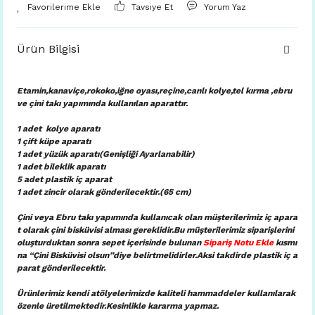
Tavsiye Et
Yorum Yaz
Ürün Bilgisi
Etamin,kanaviçe,rokoko,iğne oyası,reçine,canlı kolye,tel kırma ,ebru
ve çini takı yapımında kullanılan aparattır.
1 adet kolye aparatı
1 çift küpe aparatı
1 adet yüzük aparatı(Genişliği Ayarlanabilir)
1 adet bileklik aparatı
5 adet plastik iç aparat
1 adet zincir olarak gönderilecektir.(65 cm)
Çini veya Ebru takı yapımında kullanıcak olan müşterilerimiz iç apara
t olarak çini bisküvisi alması gereklidir.Bu müşterilerimiz siparişlerini
oluşturduktan sonra sepet içerisinde bulunan
Sipariş Notu Ekle
kısmı
na “Çini Bisküvisi olsun”diye belirtmelidirler.Aksi takdirde plastik iç a
parat gönderilecektir.
Ürünlerimiz kendi atölyelerimizde kaliteli hammaddeler kullanılarak
özenle üretilmektedir.Kesinlikle kararma yapmaz.