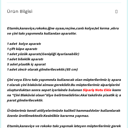
Ürün Bilgisi
Etamin,kanaviçe,rokoko,iğne oyası,reçine,canlı kolye,tel kırma ,ebru
ve çini takı yapımında kullanılan aparattır.
1 adet kolye aparatı
1 çift küpe aparatı
1 adet yüzük aparatı(Genişliği Ayarlanabilir)
1 adet bileklik aparatı
5 adet plastik iç aparat
1 adet zincir olarak gönderilecektir.(65 cm)
Çini veya Ebru takı yapımında kullanıcak olan müşterilerimiz iç apara
t olarak çini bisküvisi alması gereklidir.Bu müşterilerimiz siparişlerini
oluşturduktan sonra sepet içerisinde bulunan
Sipariş Notu Ekle
kısmı
na “Çini Bisküvisi olsun”diye belirtmelidirler.Aksi takdirde plastik iç a
parat gönderilecektir.
Ürünlerimiz kendi atölyelerimizde kaliteli hammaddeler kullanılarak
özenle üretilmektedir.Kesinlikle kararma yapmaz.
Etamin,kanaviçe ve rokoko takı yapmak isteyen müşterilerimiz gerek