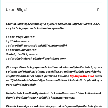
Ürün Bilgisi
Etamin,kanaviçe,rokoko,iğne oyası,reçine,canlı kolye,tel kırma ,ebru
ve çini takı yapımında kullanılan aparattır.
1 adet kolye aparatı
1 çift küpe aparatı
1 adet yüzük aparatı(Genişliği Ayarlanabilir)
1 adet bileklik aparatı
5 adet plastik iç aparat
1 adet zincir olarak gönderilecektir.(65 cm)
Çini veya Ebru takı yapımında kullanıcak olan müşterilerimiz iç apara
t olarak çini bisküvisi alması gereklidir.Bu müşterilerimiz siparişlerini
oluşturduktan sonra sepet içerisinde bulunan
Sipariş Notu Ekle
kısmı
na “Çini Bisküvisi olsun”diye belirtmelidirler.Aksi takdirde plastik iç a
parat gönderilecektir.
Ürünlerimiz kendi atölyelerimizde kaliteli hammaddeler kullanılarak
özenle üretilmektedir.Kesinlikle kararma yapmaz.
Etamin,kanaviçe ve rokoko takı yapmak isteyen müşterilerimiz gerek