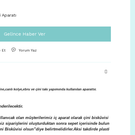
i Aparatı
Gelince Haber Ver
e Et
Yorum Yaz
e,canlı kolye,ebru ve çini takı yapımında kullanılan aparattır.
derilecektir.
lanıcak olan müşterilerimiz iç aparat olarak çini bisküvisi
iz siparişlerini oluşturduktan sonra sepet içerisinde bulun
i Bisküvisi olsun”diye belirtmelidirler.Aksi takdirde plasti