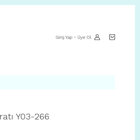
Giriş Yap
Üye Ol
-
ratı Y03-266