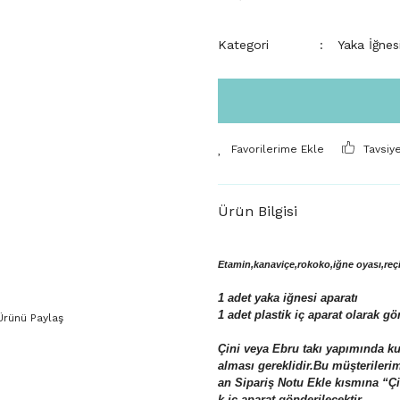
Kategori
Yaka İğnes
Tavsiy
Ürün Bilgisi
Etamin,kanaviçe,rokoko,iğne oyası,reçin
1 adet yaka iğnesi aparatı
1 adet plastik iç aparat
olarak gön
Ürünü Paylaş
Çini veya Ebru takı yapımında kul
alması gereklidir.Bu müşterilerim
an Sipariş Notu Ekle kısmına “Çin
k iç aparat gönderilecektir.