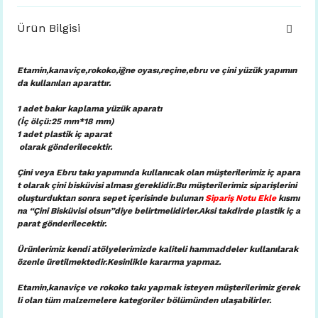
Ürün Bilgisi
Etamin,kanaviçe,rokoko,iğne oyası,reçine,ebru ve çini yüzük yapımın
da kullanılan aparattır.
1 adet bakır kaplama yüzük aparatı
(İç ölçü:25 mm*18 mm)
1 adet plastik iç aparat
olarak gönderilecektir.
Çini veya Ebru takı yapımında kullanıcak olan müşterilerimiz iç apara
t olarak çini bisküvisi alması gereklidir.Bu müşterilerimiz siparişlerini
oluşturduktan sonra sepet içerisinde bulunan
Sipariş Notu Ekle
kısmı
na “Çini Bisküvisi olsun”diye belirtmelidirler.Aksi takdirde plastik iç a
parat gönderilecektir.
Ürünlerimiz kendi atölyelerimizde kaliteli hammaddeler kullanılarak
özenle üretilmektedir.Kesinlikle kararma yapmaz.
Etamin,kanaviçe ve rokoko takı yapmak isteyen müşterilerimiz gerek
li olan tüm malzemelere kategoriler bölümünden ulaşabilirler.